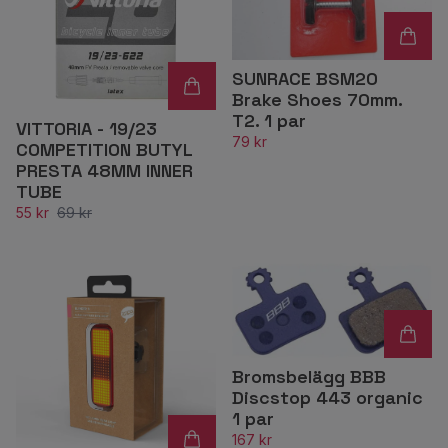
SUNRACE BSM20
Brake Shoes 70mm.
T2. 1 par
VITTORIA - 19/23
79 kr
COMPETITION BUTYL
PRESTA 48MM INNER
TUBE
55 kr
69 kr
Bromsbelägg BBB
Discstop 443 organic
1 par
167 kr