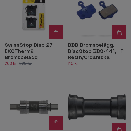
SwissStop Disc 27
BBB Bromsbelägg,
EXOTherm2
DiscStop BBS-441, HP
Bromsbelägg
Resin/Organiska
263 kr
329 kr
110 kr