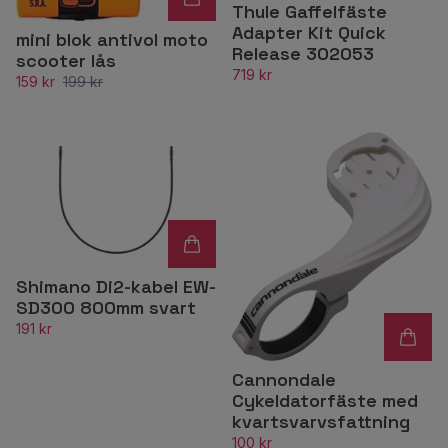
Thule Gaffelfäste
Adapter Kit Quick
mini blok antivol moto
Release 302053
scooter lås
719 kr
159 kr
199 kr
Shimano Di2-kabel EW-
SD300 800mm svart
191 kr
Cannondale
Cykeldatorfäste med
kvartsvarvsfattning
100 kr