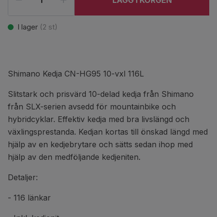
LÄGG I KORGEN
I lager
(
2
st)
Shimano Kedja CN-HG95 10-vxl 116L
Slitstark och prisvärd 10-delad kedja från Shimano
från SLX-serien avsedd för mountainbike och
hybridcyklar. Effektiv kedja med bra livslängd och
växlingsprestanda. Kedjan kortas till önskad längd med
hjälp av en kedjebrytare och sätts sedan ihop med
hjälp av den medföljande kedjeniten.
Detaljer:
- 116 länkar