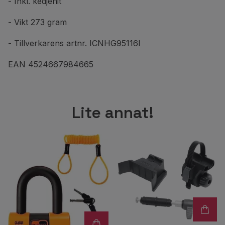
- Inkl. kedjenit
- Vikt 273 gram
- Tillverkarens artnr. ICNHG95116I
EAN 4524667984665
Lite annat!