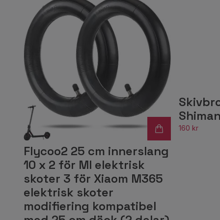
Skivbr
Shiman
160 kr
Flycoo2 25 cm innerslang
10 x 2 för MI elektrisk
skoter 3 för Xiaom M365
elektrisk skoter
modifiering kompatibel
med 25 cm däck (2 delar)