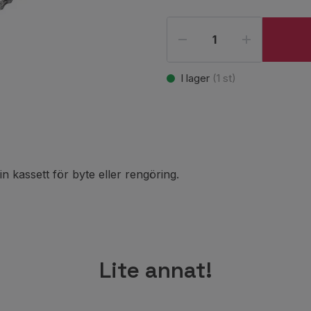
I lager
(
1
st)
in kassett för byte eller rengöring.
Lite annat!