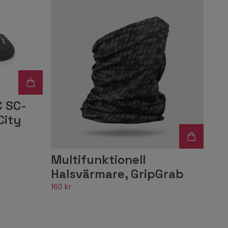
C SC-
City
Multifunktionell
Halsvärmare, GripGrab
160 kr