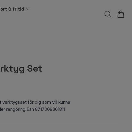
ort & fritid
rktyg Set
 verktygsset för dig som vill kunna
eller rengöring.Ean 8717009361811