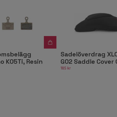
omsbelägg
Sadelöverdrag XL
o K05Ti, Resin
G02 Saddle Cover 
185 kr