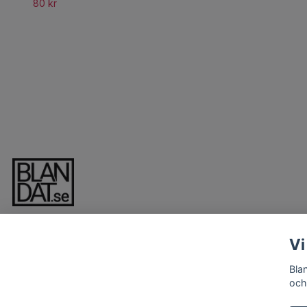
80 kr
Vi
Bla
och