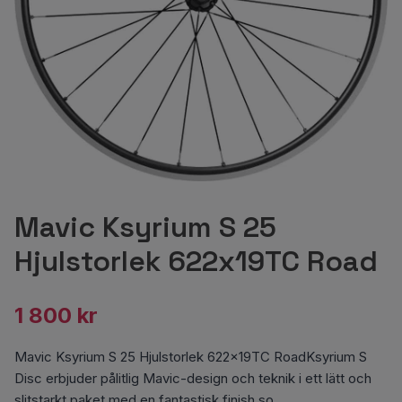
Mavic Ksyrium S 25
Hjulstorlek 622x19TC Road
1 800 kr
Mavic Ksyrium S 25 Hjulstorlek 622x19TC RoadKsyrium S
Disc erbjuder pålitlig Mavic-design och teknik i ett lätt och
slitstarkt paket med en fantastisk finish so