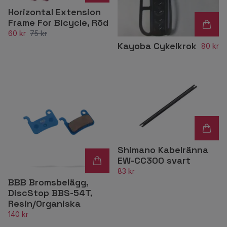
Horizontal Extension
Frame For Bicycle, Röd
60 kr
75 kr
Kayoba Cykelkrok
80 kr
Shimano Kabelränna
EW-CC300 svart
83 kr
BBB Bromsbelägg,
DiscStop BBS-54T,
Resin/Organiska
140 kr