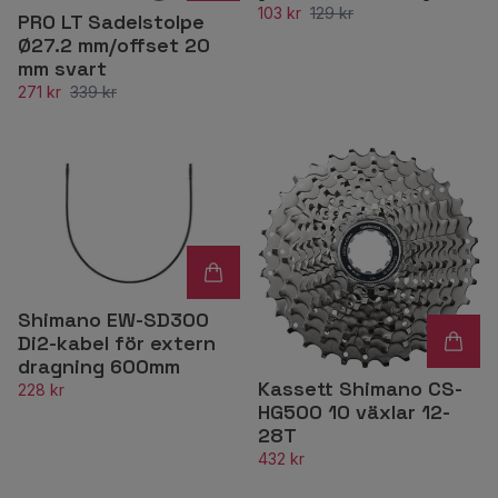
103 kr
129 kr
PRO LT Sadelstolpe
Ø27.2 mm/offset 20
mm svart
271 kr
339 kr
Shimano EW-SD300
Di2-kabel för extern
dragning 600mm
Kassett Shimano CS-
228 kr
HG500 10 växlar 12-
28T
432 kr