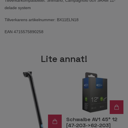
Tillverkarkompatibilitet: Shimano, Campagnolo och SRAM 11-
delade system
Tillverkarens artikelnummer: BX11ELN18
EAN 4715575890258
Lite annat!
Schwalbe AV1 45° 12
[47-203->62-203]