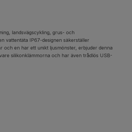
ning, landsvägscykling, grus- och
en vattentäta IP67-designen säkerställer
var och en har ett unikt ljusmönster, erbjuder denna
ck vare silikonklämmorna och har även trådlös USB-