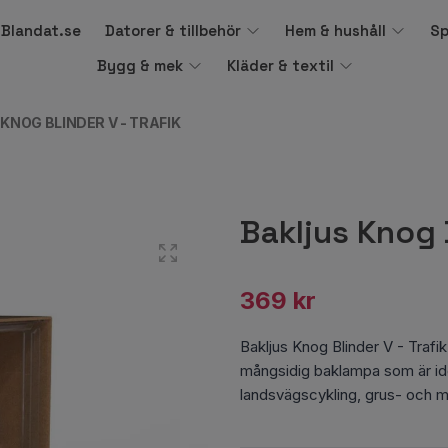
å Blandat.se
Datorer & tillbehör
Hem & hushåll
Sp
Bygg & mek
Kläder & textil
KNOG BLINDER V - TRAFIK
Bakljus Knog B
369 kr
Bakljus Knog Blinder V - Trafik
mångsidig baklampa som är idea
landsvägscykling, grus- och 