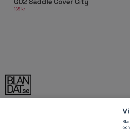
G02 Saddle Cover City
185 kr
Vi
Bla
och