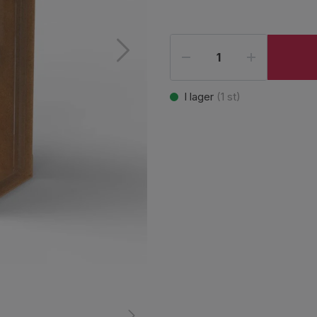
I lager
(
1
st)