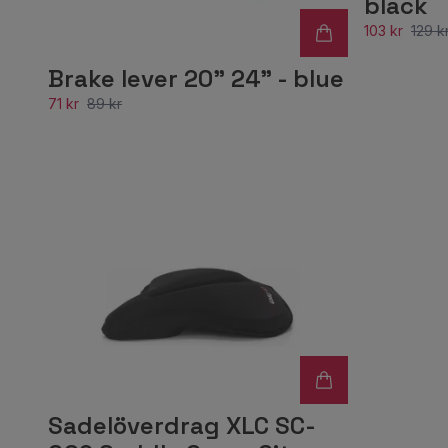
black
103 kr
129 k
Brake lever 20" 24" - blue
71 kr
89 kr
Sadelöverdrag XLC SC-