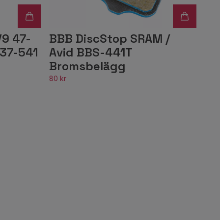
9 47-
BBB DiscStop SRAM /
/37-541
Avid BBS-441T
Bromsbelägg
80 kr