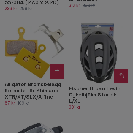
55-584 (27.5 x 2.20)
312 kr
390 kr
239 kr
299 kr
Alligator Bromsbelägg
Fischer Urban Levin
Keramik för Shimano
Cykelhjälm Storlek
XTR/XT/SLX/Alfine
L/XL
87 kr
109 kr
301 kr