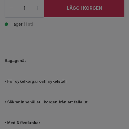
LÄGG I KORGEN
I lager
(
1
st)
Bagagenät
• För cykelkorgar och cykelställ
• Säkrar innehållet i korgen från att falla ut
• Med 6 fästkrokar