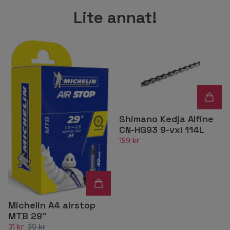
Lite annat!
Shimano Kedja Alfine
CN-HG93 9-vxl 114L
159 kr
Michelin A4 airstop
MTB 29"
31 kr
39 kr