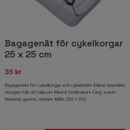
Bagagenät för cykelkorgar
25 x 25 cm
35 kr
Bagagenät• För cykelkorgar och cykelställ• Säkrar innehållet
i korgen från att falla ut• Med 6 fästkrokar• Färg: svart•
Material: gummi, metall• Mått: 250 x 250