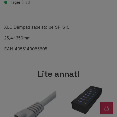
I lager
(
1
st)
XLC Dämpad sadelstolpe SP-S10
25,4x350mm
EAN 4055149085605
Lite annat!