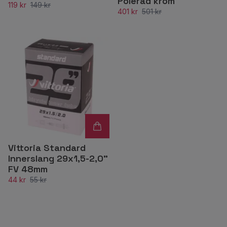
Polerad krom
119 kr
149 kr
401 kr
501 kr
Vittoria Standard
Innerslang 29x1,5-2,0"
FV 48mm
44 kr
55 kr