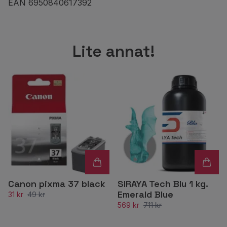
EAN 6950840617392
Lite annat!
Canon pixma 37 black
SIRAYA Tech Blu 1 kg.
Emerald Blue
31 kr
49 kr
569 kr
711 kr