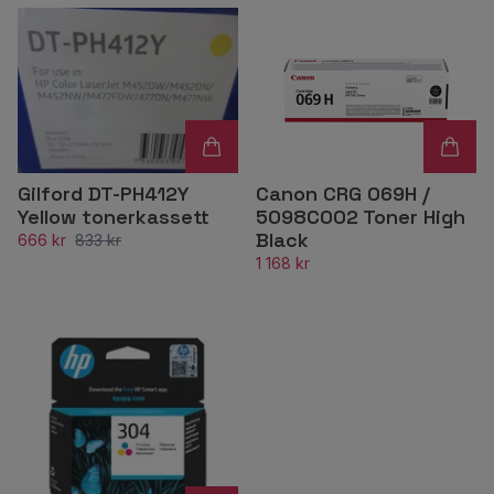
Canon CRG 069H /
Gilford DT-PH412Y
5098C002 Toner High
Yellow tonerkassett
Black
666 kr
833 kr
1 168 kr