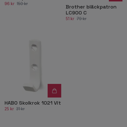
96 kr
150 kr
Brother bläckpatron
LC900 C
51 kr
79 kr
HABO Skolkrok 1021 Vit
25 kr
31 kr