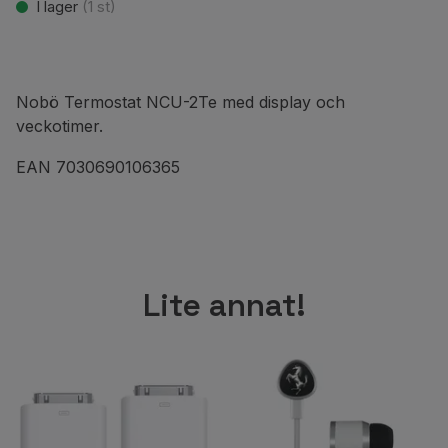
I lager
(
1
st)
Nobö Termostat NCU-2Te med display och
veckotimer.
EAN 7030690106365
Lite annat!