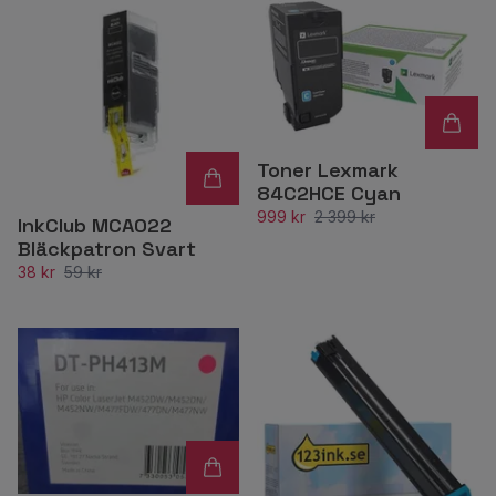
Toner Lexmark
84C2HCE Cyan
999 kr
2 399 kr
InkClub MCA022
Bläckpatron Svart
38 kr
59 kr