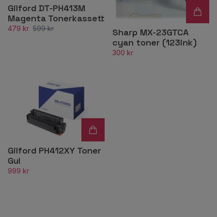
Gilford DT-PH413M
Magenta Tonerkassett
479 kr
599 kr
Sharp MX-23GTCA
cyan toner (123ink)
300 kr
Gilford PH412XY Toner
Gul
999 kr