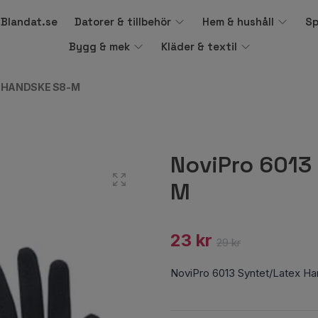
å Blandat.se
Datorer & tillbehör
Hem & hushåll
Sp
Bygg & mek
Kläder & textil
X HANDSKE S8-M
NoviPro 6013
M
23 kr
29 kr
NoviPro 6013 Syntet/Latex H