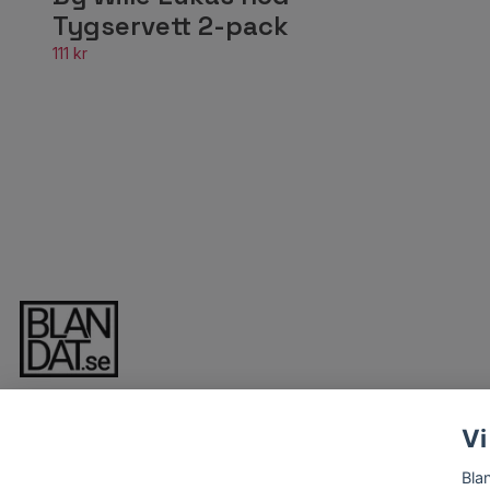
Tygservett 2-pack
111 kr
Vi
Bla