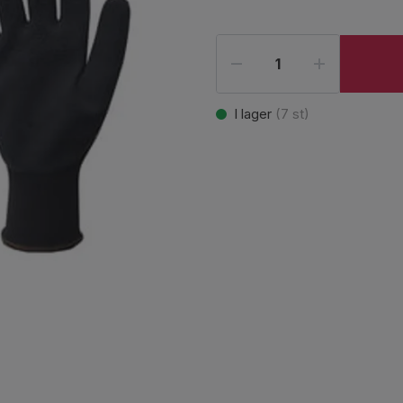
I lager
(
7
st)