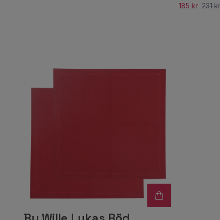
185 kr
231 k
By Wille Lukas Röd