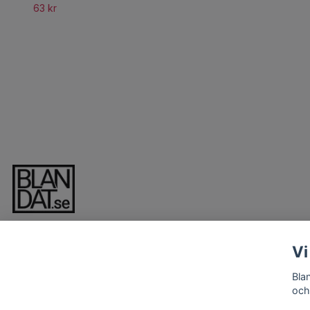
63 kr
Vi
Bla
och