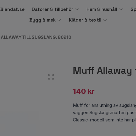
å Blandat.se
Datorer & tillbehör
Hem & hushåll
Sp
Bygg & mek
Kläder & textil
 ALLAWAY TILL SUGSLANG. 80910
Muff Allaway 
140 kr
Muff för anslutning av sugslang
väggen.Sugslangsmuffen pass
Classic-modell som inte har p