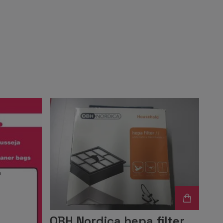
OBH Nordica hepa filter