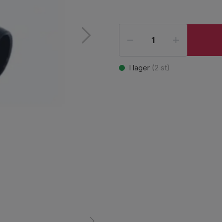
I lager
(
2
st)