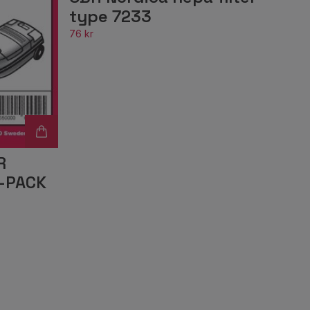
type 7233
76 kr
R
-PACK