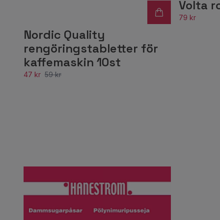
Volta ro
79 kr
Nordic Quality
rengöringstabletter för
kaffemaskin 10st
47 kr
59 kr