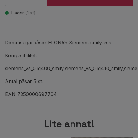
I lager
(
1
st)
Dammsugarpåsar ELON59 Siemens smily. 5 st
Kompatibilitet:
siemens_vs_01g400_smily,siemens_vs_01g410_smily,sieme
Antal påsar 5 st.
EAN 7350000697704
Lite annat!