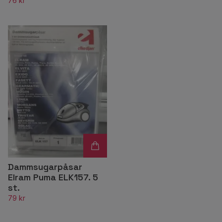
76 kr
Dammsugarpåsar
Elram Puma ELK157. 5
st.
79 kr