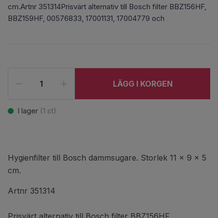
cm.Artnr 351314Prisvärt alternativ till Bosch filter BBZ156HF,
BBZ159HF, 00576833, 17001131, 17004779 och
LÄGG I KORGEN
I lager
(
1
st)
Hygienfilter till Bosch dammsugare. Storlek 11 x 9 x 5
cm.
Artnr 351314
Prisvärt alternativ till Bosch filter BBZ156HF,