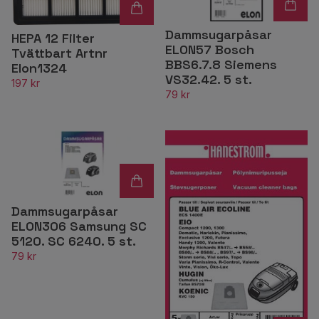
Dammsugarpåsar
HEPA 12 Filter
ELON57 Bosch
Tvättbart Artnr
BBS6.7.8 Siemens
Elon1324
VS32.42. 5 st.
197 kr
79 kr
Dammsugarpåsar
ELON306 Samsung SC
5120. SC 6240. 5 st.
79 kr