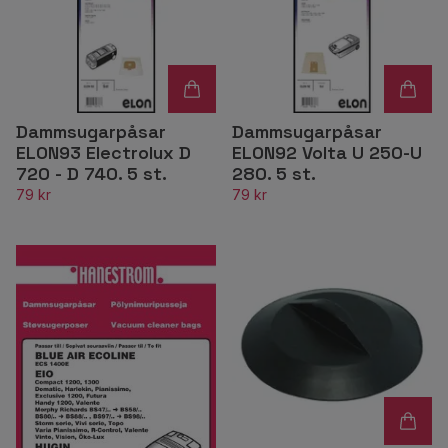
Dammsugarpåsar
Dammsugarpåsar
ELON93 Electrolux D
ELON92 Volta U 250-U
720 - D 740. 5 st.
280. 5 st.
79 kr
79 kr