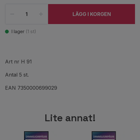
LÄGG I KORGEN
I lager
(
1
st)
Art nr H 91
Antal 5 st.
EAN 7350000699029
Lite annat!