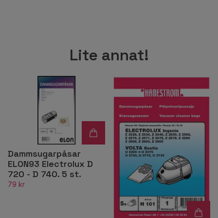
Lite annat!
Dammsugarpåsar
ELON93 Electrolux D
720 - D 740. 5 st.
79 kr