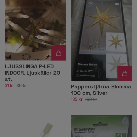
LJUSSLINGA P-LED
INDOOR, Ljuskällor 20
st.
Papperstjärna Blomma
31 kr
39 kr
100 cm, Silver
135 kr
169 kr