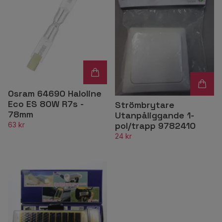
Osram 64690 Haloline
Eco ES 80W R7s -
Strömbrytare
78mm
Utanpåliggande 1-
pol/trapp 9782410
63 kr
24 kr