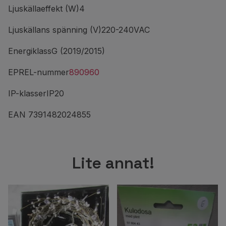
Ljuskällaeffekt (W)4
Ljuskällans spänning (V)220-240VAC
EnergiklassG (2019/2015)
EPREL-nummer
890960
IP-klasserIP20
EAN 7391482024855
Lite annat!