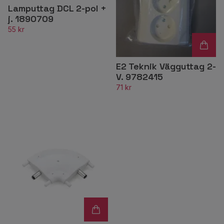
Lamputtag DCL 2-pol +
j. 1890709
55 kr
E2 Teknik Vägguttag 2-
V. 9782415
71 kr