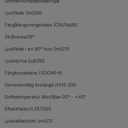
DimmerkompatibilitetInga
Ljusflöde (lm)250
Färgåtergivningsindex (CRI/Ra)80
Strålvinkel35°
Ljusflöde i en 90° kon (lm)215
Ljusstyrka (cd)350
Färgkonsistens (SDCM)<6
Genomsnittlig livslängd (h)15 000
Driftstemperatur Min/Max-20° - +40°
Effektfaktor0,557000
Ljuskällaström (mA)31