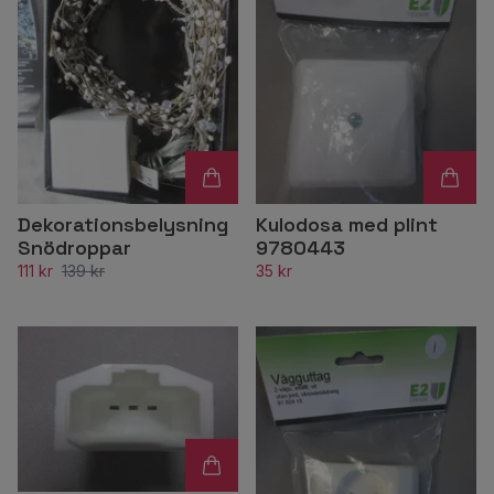
Dekorationsbelysning
Kulodosa med plint
Snödroppar
9780443
111 kr
139 kr
35 kr