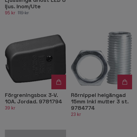
ljus. Inom/Ute
95 kr
119 kr
Förgreningsbox 3-V.
Rörnippel helgängad
10A. Jordad. 9781794
15mm inkl mutter 3 st.
9784774
39 kr
23 kr