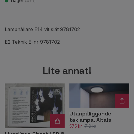
I lager
(
4
st)
Lamphållare E14 vit slät 9781702
E2 Teknik E-nr 9781702
Lite annat!
Utanpåliggande
taklampa, Altais
575 kr
719 kr
Ljusslinga Ghost LED 8