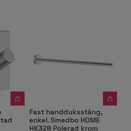
o
Fast handduksstång,
stad
enkel. Smedbo HOME
HK328 Polerad krom