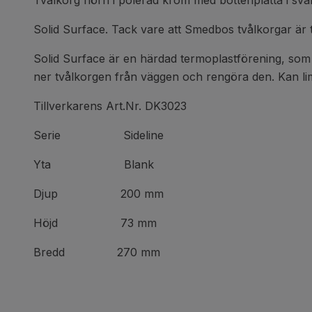
Tvålkorg hörn i polerad krom med bottenplatta i svart
Solid Surface. Tack vare att Smedbos tvålkorgar är t
Solid Surface är en härdad termoplastförening, som bild
ner tvålkorgen från väggen och rengöra den. Kan lim
Tillverkarens Art.Nr. DK3023
Serie Sideline
Yta Blank
Djup 200 mm
Höjd 73 mm
Bredd 270 mm