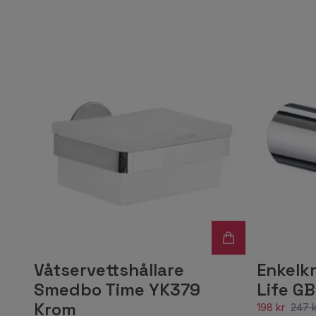
Våtservettshållare
Enkelk
Smedbo Time YK379
Life GB
Krom
198 kr
247 k