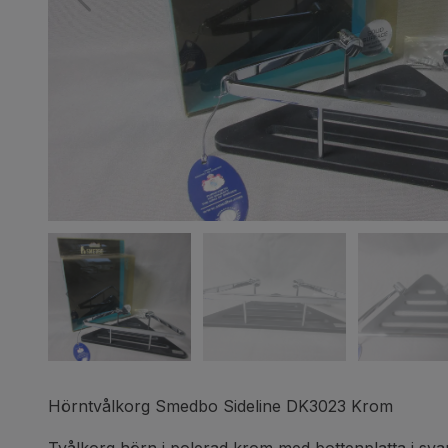
Hörntvålkorg Smedbo Sideline DK3023 Krom