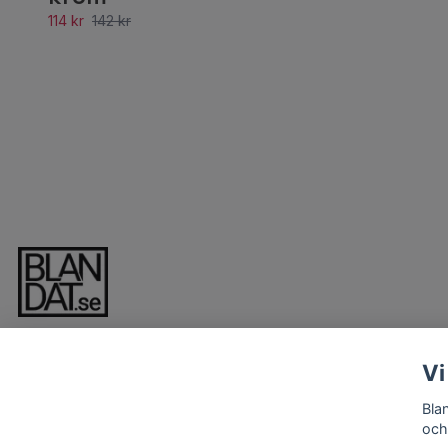
114 kr
142 kr
Vi
Bla
och