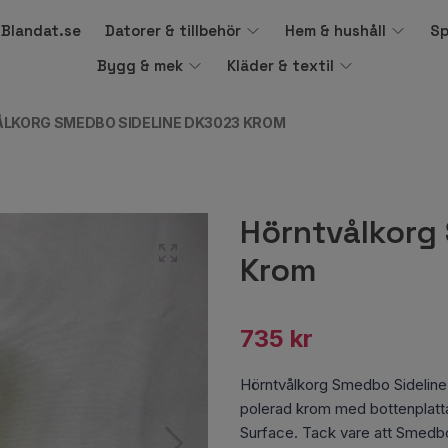
å Blandat.se
Datorer & tillbehör
Hem & hushåll
Sp
Bygg & mek
Kläder & textil
LKORG SMEDBO SIDELINE DK3023 KROM
Hörntvålkorg
Krom
735 kr
Hörntvålkorg Smedbo Sideline
polerad krom med bottenplatta 
Surface. Tack vare att Smedbo