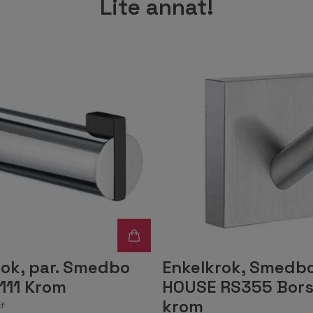
Lite annat!
rok, par. Smedbo
Enkelkrok, Smedb
111 Krom
HOUSE RS355 Bor
krom
r