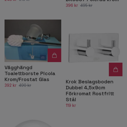
396 kr
495 kr
Vägghängd
Toalettborste Picola
Krom/Frostat Glas
Krok Beslagsboden
392 kr
490 kr
Dubbel 4,5x9cm
Förkromat Rostfritt
Stål
119 kr