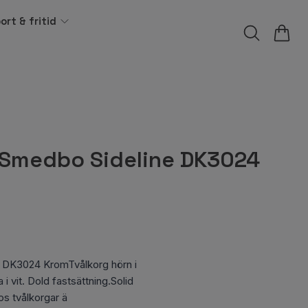
ort & fritid
 Smedbo Sideline DK3024
 DK3024 KromTvålkorg hörn i
 vit. Dold fastsättning.Solid
s tvålkorgar ä