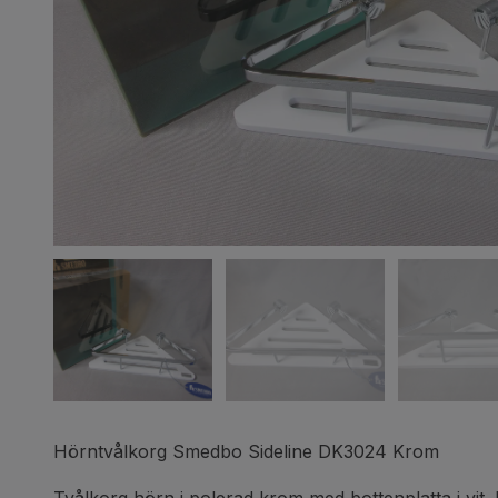
Hörntvålkorg Smedbo Sideline DK3024 Krom