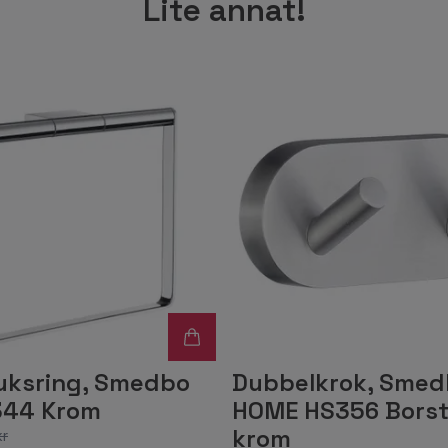
Lite annat!
ksring, Smedbo
Dubbelkrok, Smed
344 Krom
HOME HS356 Bors
krom
kr