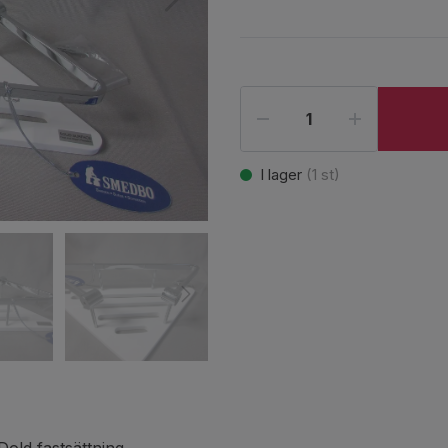
I lager
(
1
st)