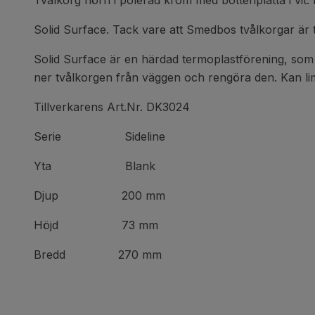
Tvålkorg hörn i polerad krom med bottenplatta i vit. 
Solid Surface. Tack vare att Smedbos tvålkorgar är t
Solid Surface är en härdad termoplastförening, som bild
ner tvålkorgen från väggen och rengöra den. Kan lim
Tillverkarens Art.Nr. DK3024
Serie Sideline
Yta Blank
Djup 200 mm
Höjd 73 mm
Bredd 270 mm