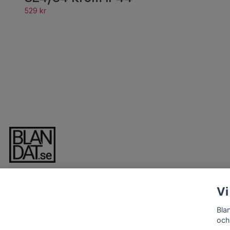
529 kr
Vi
Bla
och