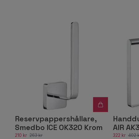
Reservpappershållare,
Handdu
Smedbo ICE OK320 Krom
AIR AK
210 kr
263 kr
322 kr
402 