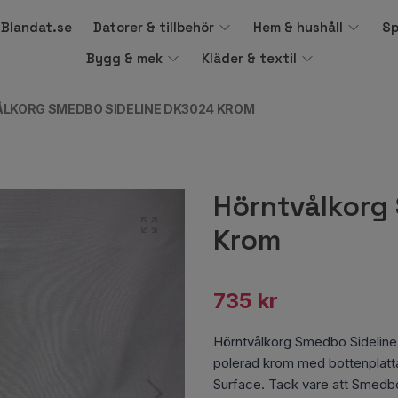
å Blandat.se
Datorer & tillbehör
Hem & hushåll
Sp
Bygg & mek
Kläder & textil
LKORG SMEDBO SIDELINE DK3024 KROM
Hörntvålkorg
Krom
735 kr
Hörntvålkorg Smedbo Sideline
polerad krom med bottenplatta i
Surface. Tack vare att Smedbo