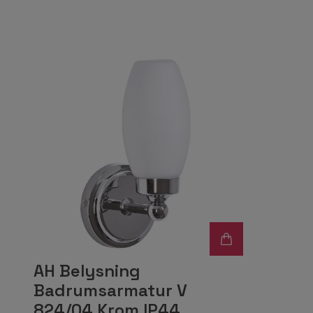
AH Belysning
Badrumsarmatur V
824/04 Krom IP44