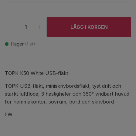
LÄGG I KORGEN
I lager
(
1
st)
TOPK K50 White USB-fläkt
TOPK USB-fläkt, miniskrivbordsfläkt, tyst drift och
starkt luftflöde, 3 hastigheter och 360° vridbart huvud,
för hemmakontor, sovrum, bord och skrivbord
5W