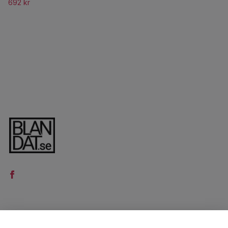
692 kr
LÄS MER