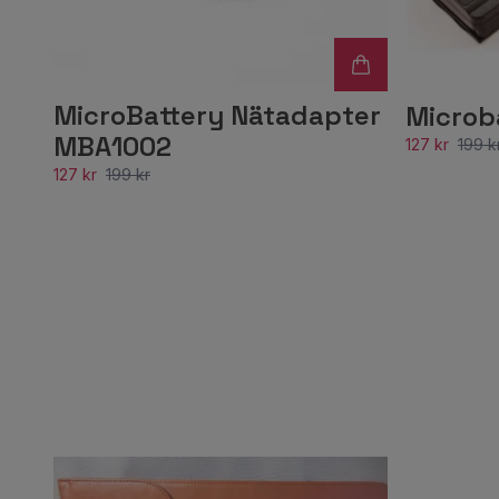
MicroBattery Nätadapter
Microb
MBA1002
127 kr
199 k
127 kr
199 kr