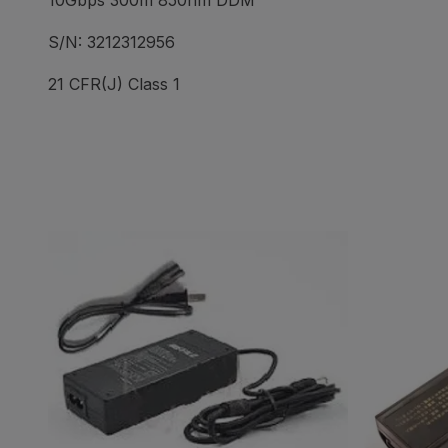
10Gbps 300m 850nm DDM
S/N: 3212312956
21 CFR(J) Class 1