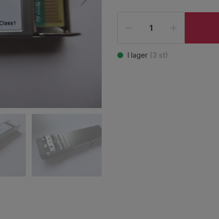
I lager
(
3
st)