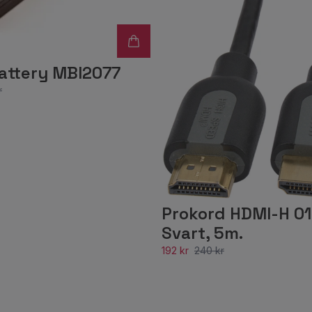
attery MBI2077
r
Prokord HDMI-H 01
Svart, 5m.
192 kr
240 kr