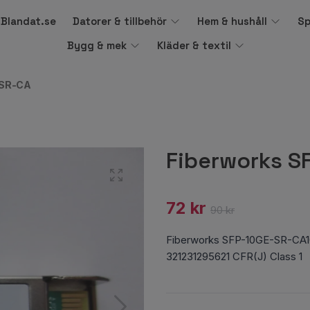
å Blandat.se
Datorer & tillbehör
Hem & hushåll
Sp
Bygg & mek
Kläder & textil
-SR-CA
Fiberworks S
72 kr
90 kr
Fiberworks SFP-10GE-SR-C
321231295621 CFR(J) Class 1