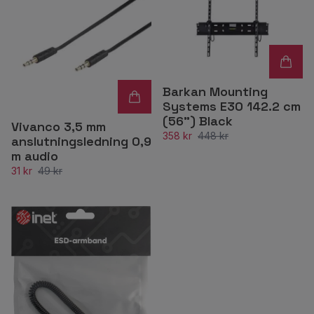
Barkan Mounting
Systems E30 142.2 cm
(56") Black
Vivanco 3,5 mm
358 kr
448 kr
anslutningsledning 0,9
m audio
31 kr
49 kr