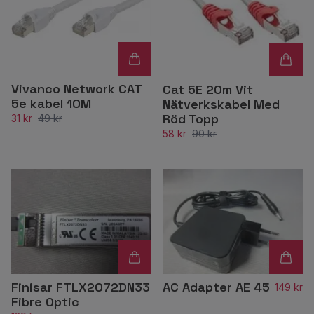
Vivanco Network CAT
Cat 5E 20m Vit
5e kabel 10M
Nätverkskabel Med
Röd Topp
31 kr
49 kr
58 kr
90 kr
Finisar FTLX2072DN33
AC Adapter AE 45
149 kr
Fibre Optic