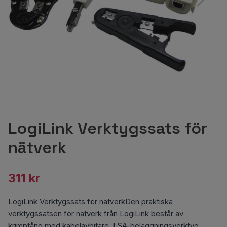
LogiLink Verktygssats för
nätverk
311 kr
LogiLink Verktygssats för nätverkDen praktiska
verktygssatsen för nätverk från LogiLink består av
krimptång med kabelavbitare, LSA-beläggningsverktyg,