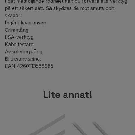
I det medföljande fodralet kan du förvara alla verktyg
på ett säkert sätt. Så skyddas de mot smuts och
skador.
Ingår i leveransen
Crimptång
LSA-verktyg
Kabeltestare
Avisoleringstång
Bruksanvisning.
EAN 4260113566985
Lite annat!