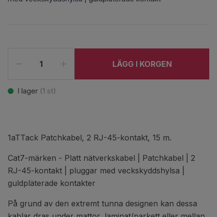
LÄGG I KORGEN
I lager
(
1
st)
1aTTack Patchkabel, 2 RJ-45-kontakt, 15 m.
Cat7-märken - Platt nätverkskabel | Patchkabel | 2
RJ-45-kontakt | pluggar med veckskyddshylsa |
guldpläterade kontakter
På grund av den extremt tunna designen kan dessa
kablar dras under mattor, laminat/parkett eller mellan