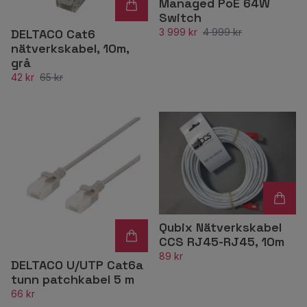
Managed PoE 64W
Switch
DELTACO Cat6
3 999 kr
4 999 kr
nätverkskabel, 10m,
grå
42 kr
65 kr
Qubix Nätverkskabel
CCS RJ45-RJ45, 10m
89 kr
DELTACO U/UTP Cat6a
tunn patchkabel 5 m
66 kr