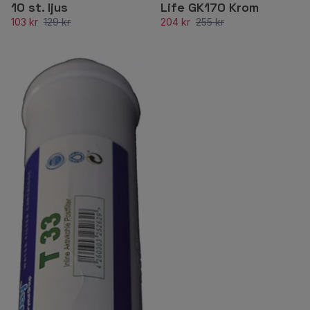
10 st. ljus
Life GK170 Krom
103 kr
129 kr
204 kr
255 kr