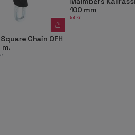
Malmbers Kallras
100 mm
98 kr
 Square Chain OFH
5 m.
kr