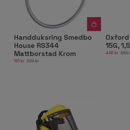
Handduksring Smedbo
Oxford
House RS344
15G, 1,
Mattborstad Krom
448 kr
560 
191 kr
239 kr