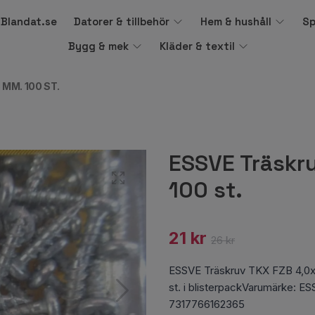
å Blandat.se
Datorer & tillbehör
Hem & hushåll
Sp
Bygg & mek
Kläder & textil
MM. 100 ST.
ESSVE Träskr
100 st.
21 kr
26 kr
ESSVE Träskruv TKX FZB 4,0x25
st. i blisterpackVarumärke: E
7317766162365