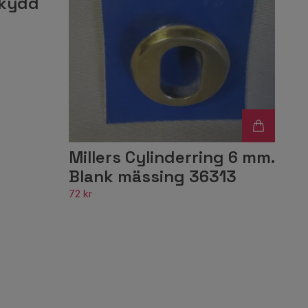
skydd
Millers Cylinderring 6 mm.
Blank mässing 36313
72 kr