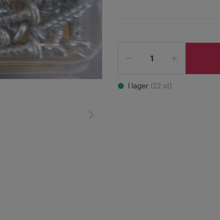
I lager
(
22
st)