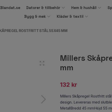
å Blandat.se
Datorer & tillbehör
Hem & hushåll
Sp
Bygg & mek
Kläder & textil
SKÅPREGEL ROSTFRITT STÅL 55X45 MM
Millers Skåpr
mm
132 kr
Millers Skåpregel Rostfritt st
design. Levereras med slutble
MetallBredd 45 mmHöjd 55 m