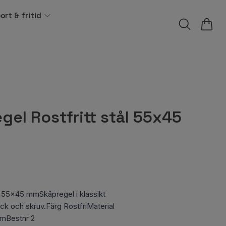
ort & fritid
egel Rostfritt stål 55x45
ål 55x45 mmSkåpregel i klassikt
ck och skruv.Färg RostfriMaterial
mBestnr 2