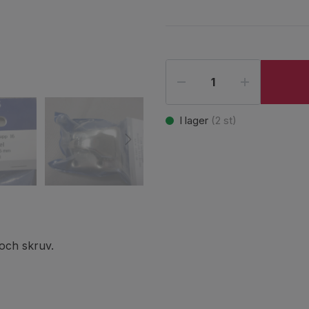
I lager
(
2
st)
 och skruv.