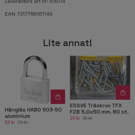
Leverantörs art nr: 616114
EAN 7317766161146
Lite annat!
ESSVE Träskruv TFX
Hänglås HABO 503-50
FZB 5,0x50 mm. 80 st.
aluminium
20 kr
25 kr
63 kr
79 kr