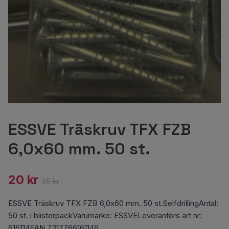
ESSVE Träskruv TFX FZB
6,0x60 mm. 50 st.
20 kr
25 kr
ESSVE Träskruv TFX FZB 6,0x60 mm. 50 st.SelfdrillingAntal:
50 st. i blisterpackVarumärke: ESSVELeverantörs art nr:
616114EAN 7317766161146