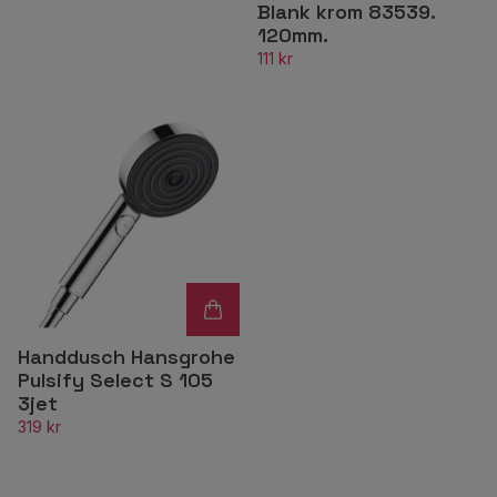
Blank krom 83539.
120mm.
111 kr
Handdusch Hansgrohe
Pulsify Select S 105
3jet
319 kr