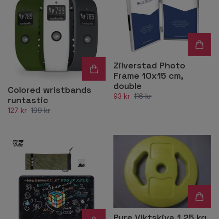
Zilverstad Photo
Frame 10x15 cm,
double
Colored wristbands
93 kr
116 kr
runtastic
127 kr
199 kr
Pure Viktskiva 1.25 kg.