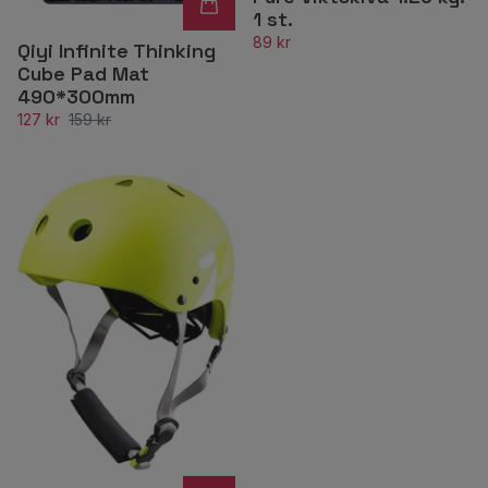
1 st.
89 kr
Qiyi Infinite Thinking
Cube Pad Mat
490*300mm
127 kr
159 kr