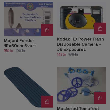
Kodak HD Power Flash
Majoni Fender
Disposable Camera -
15x60cm Svart
39 Exposures
159 kr
199 kr
143 kr
179 kr
Maskerad Temafest