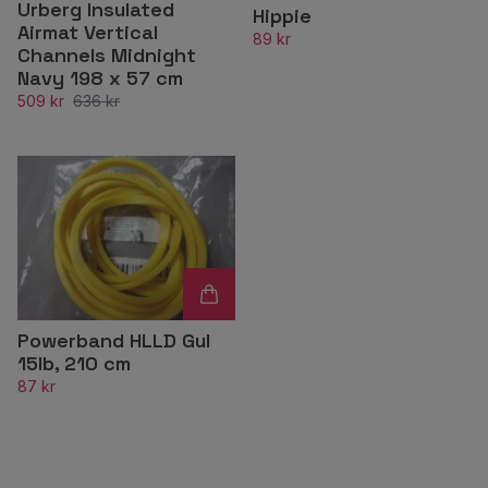
Urberg Insulated
Hippie
Airmat Vertical
89 kr
Channels Midnight
Navy 198 x 57 cm
509 kr
636 kr
Powerband HLLD Gul
15lb, 210 cm
87 kr