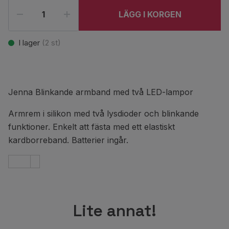
LÄGG I KORGEN
I lager
(
2
st)
Jenna Blinkande armband med två LED-lampor
Armrem i silikon med två lysdioder och blinkande
funktioner. Enkelt att fästa med ett elastiskt
kardborreband. Batterier ingår.
Lite annat!