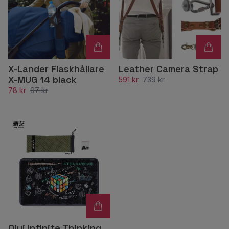
X-Lander Flaskhållare
Leather Camera Strap
X-MUG 14 black
591 kr
739 kr
78 kr
97 kr
Qiyi Infinite Thinking