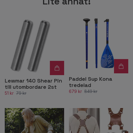
Lite annat!
Paddel Sup Kona
Lewmar 140 Shear Pin
tredelad
till utombordare 2st
679 kr
849 kr
51 kr
79 kr