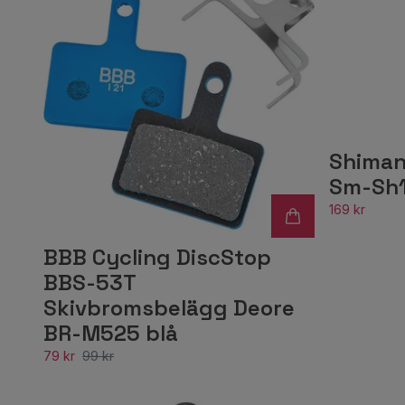
Shiman
Sm-Sh1
169 kr
BBB Cycling DiscStop
BBS-53T
Skivbromsbelägg Deore
BR-M525 blå
79 kr
99 kr