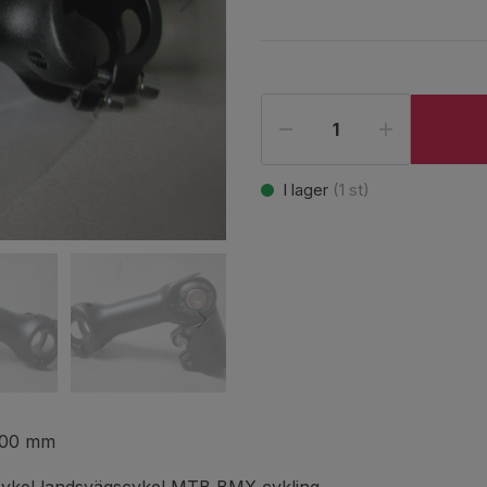
I lager
(
1
st)
x100 mm