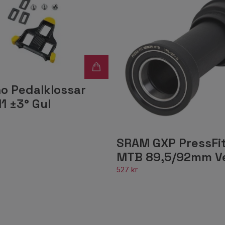
o Pedalklossar
1 ±3° Gul
SRAM GXP PressFi
MTB 89,5/92mm Ve
527 kr