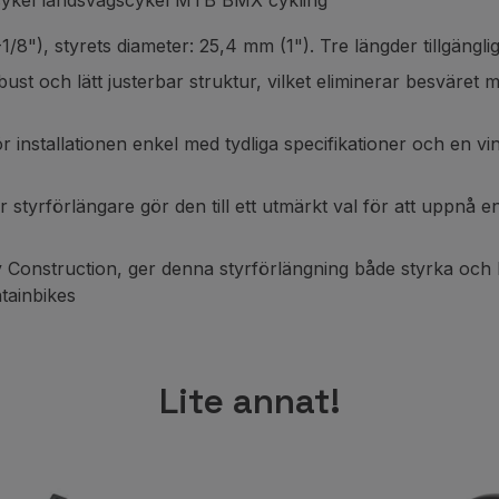
 cykel landsvägscykel MTB BMX cykling
/8"), styrets diameter: 25,4 mm (1"). Tre längder tillgän
 och lätt justerbar struktur, vilket eliminerar besväret m
tallationen enkel med tydliga specifikationer och en vinkel
rförlängare gör den till ett utmärkt val för att uppnå en 
nstruction, ger denna styrförlängning både styrka och kont
tainbikes
Lite annat!