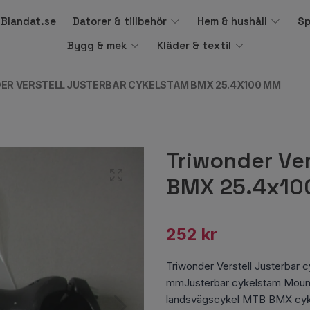
å Blandat.se
Datorer & tillbehör
Hem & hushåll
Sp
Bygg & mek
Kläder & textil
ER VERSTELL JUSTERBAR CYKELSTAM BMX 25.4X100 MM
Triwonder Ver
BMX 25.4x10
252 kr
Triwonder Verstell Justerbar
mmJusterbar cykelstam Mounta
landsvägscykel MTB BMX cyk