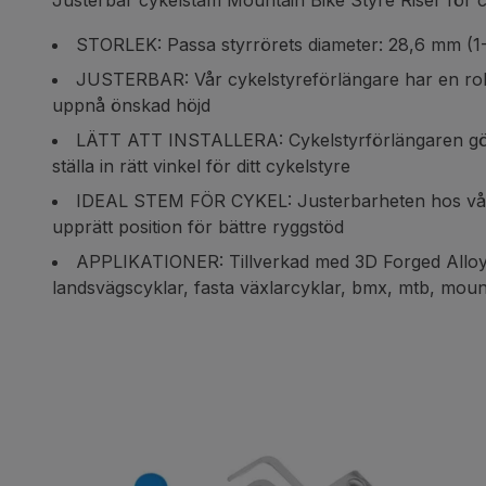
Justerbar cykelstam Mountain Bike Styre Riser för
STORLEK: Passa styrrörets diameter: 28,6 mm (1-1
JUSTERBAR: Vår cykelstyreförlängare har en robust
uppnå önskad höjd
LÄTT ATT INSTALLERA: Cykelstyrförlängaren gör ins
ställa in rätt vinkel för ditt cykelstyre
IDEAL STEM FÖR CYKEL: Justerbarheten hos vår sty
upprätt position för bättre ryggstöd
APPLIKATIONER: Tillverkad med 3D Forged Alloy Co
landsvägscyklar, fasta växlarcyklar, bmx, mtb, moun