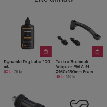
Tektro Bromsok
Dynamic Dry Lube 100
Adapter PM A-11
ml.
Ø160/180mm Fram
63 kr
79 kr
119 kr
149 kr