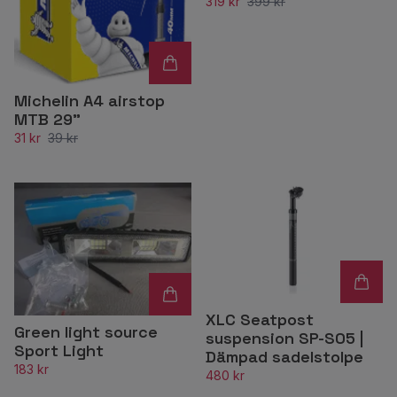
319 kr
399 kr
Michelin A4 airstop
MTB 29"
31 kr
39 kr
XLC Seatpost
Green light source
suspension SP-S05 |
Sport Light
Dämpad sadelstolpe
183 kr
480 kr