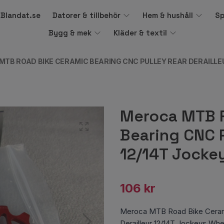
å Blandat.se
Datorer & tillbehör
Hem & hushåll
Sp
Bygg & mek
Kläder & textil
TB ROAD BIKE CERAMIC BEARING CNC PULLEY REAR DERAILLEU
Meroca MTB R
Bearing CNC P
12/14T Jocke
106 kr
Meroca MTB Road Bike Ceram
Derailleur 12/14T Jockeys Whe