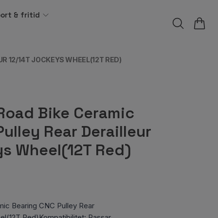
ort & fritid
R 12/14T JOCKEYS WHEEL(12T RED)
oad Bike Ceramic
ulley Rear Derailleur
ys Wheel(12T Red)
ic Bearing CNC Pulley Rear
el(12T Red)Kompatibilitet: Passar