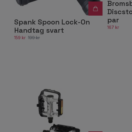
Bromsb
Discst
par
Spank Spoon Lock-On
167 kr
Handtag svart
159 kr
199 kr