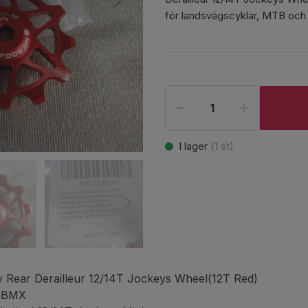
för landsvägscyklar, MTB o
I lager
(
1
st)
Rear Derailleur 12/14T Jockeys Wheel(12T Red)
h BMX