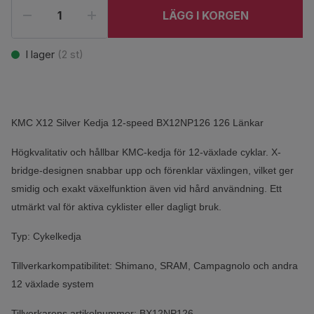
LÄGG I KORGEN
I lager
(
2
st)
KMC X12 Silver Kedja 12-speed BX12NP126 126 Länkar
Högkvalitativ och hållbar KMC-kedja för 12-växlade cyklar. X-
bridge-designen snabbar upp och förenklar växlingen, vilket ger
smidig och exakt växelfunktion även vid hård användning. Ett
utmärkt val för aktiva cyklister eller dagligt bruk.
Typ: Cykelkedja
Tillverkarkompatibilitet: Shimano, SRAM, Campagnolo och andra
12 växlade system
Tillverkarens artikelnummer:
BX12NP126