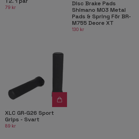
T2. 1 par
Disc Brake Pads
79 kr
Shimano M03 Metal
Pads & Spring För BR-
M755 Deore XT
130 kr
XLC GR-G26 Sport
Grips - Svart
89 kr