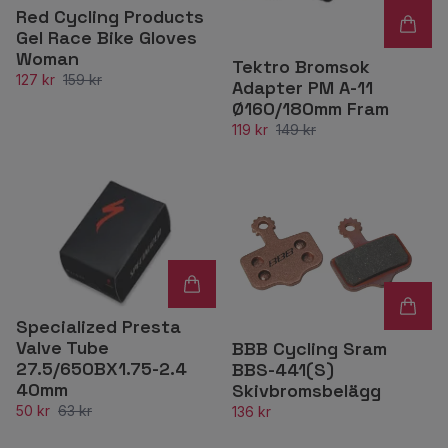
Red Cycling Products
Gel Race Bike Gloves
Woman
Tektro Bromsok
127 kr
159 kr
Adapter PM A-11
Ø160/180mm Fram
119 kr
149 kr
Specialized Presta
Valve Tube
BBB Cycling Sram
27.5/650BX1.75-2.4
BBS-441(S)
40mm
Skivbromsbelägg
50 kr
63 kr
136 kr