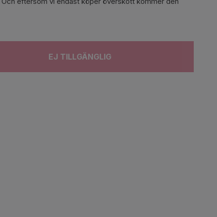
ger. Och eftersom vi endast köper överskott kommer den
EJ TILLGÄNGLIG