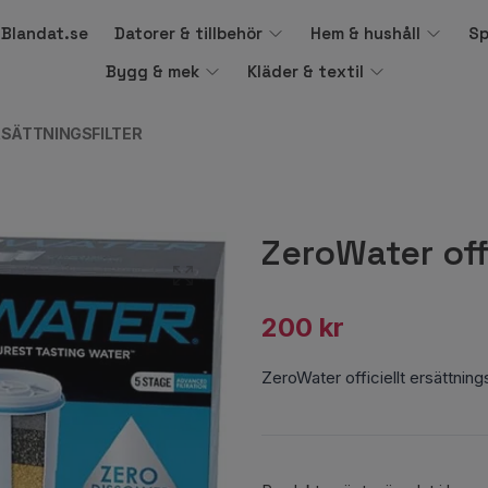
å Blandat.se
Datorer & tillbehör
Hem & hushåll
Sp
Bygg & mek
Kläder & textil
RSÄTTNINGSFILTER
ZeroWater offi
200 kr
ZeroWater officiellt ersättnings