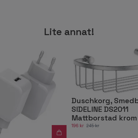
Lite annat!
Duschkorg, Smed
SIDELINE DS2011
Mattborstad krom
196 kr
245 kr