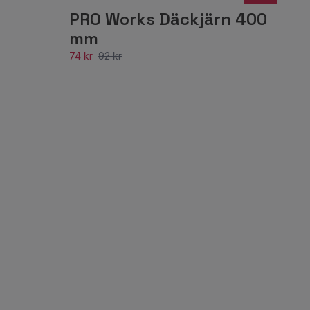
PRO Works Däckjärn 400
mm
74 kr
92 kr