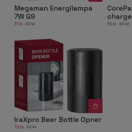
Megaman Energilampa
CorePa
7W G9
charge
31 kr
39 kr
55 kr
69 kr
IraXpro Beer Bottle Opner
74 kr
92 kr