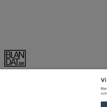
Vi
Bla
och