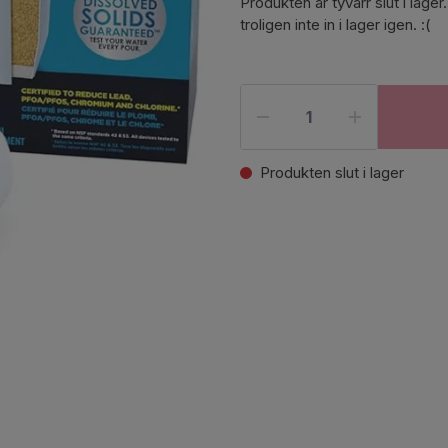
Produkten är tyvärr slut i la
troligen inte in i lager igen. :(
Produkten slut i lager