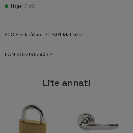
I lager
(
1
st)
XLC Flaskhållare BC-A01 Mattsilver
EAN 4032191658568
Lite annat!