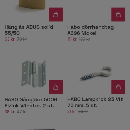
Hänglås ABUS solid
Habo dörrhandtag
55/50
A696 Nickel
63 kr
79 kr
111 kr
139 kr
HABO Lampkrok 23 Vit
HABO Gångjärn 5006
75 mm. 5 st.
Elzink Vänster, 2 st.
31 kr
39 kr
38 kr
47 kr