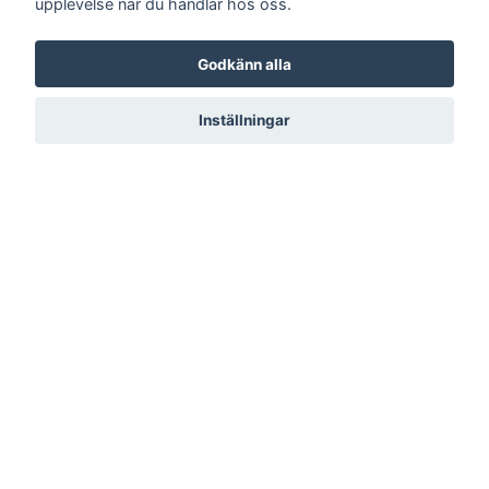
upplevelse när du handlar hos oss.
Godkänn alla
Inställningar
LÄS MER
Kontakt
Köpvillkor
© 2026 Blandat.se