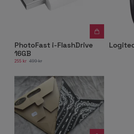
PhotoFast i-FlashDrive
Logite
16GB
255 kr
499 kr