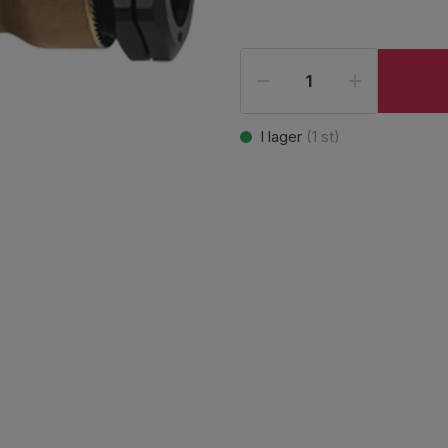
I lager
(
1
st)