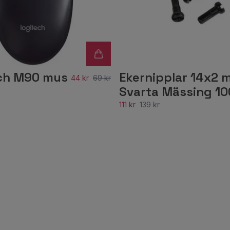
ch M90 mus
Ekernipplar 14x2 
44 kr
69 kr
Svarta Mässing 1
111 kr
139 kr