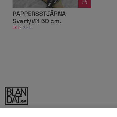
PAPPERSSTJÄRNA
Svart/Vit 60 cm.
23 kr
29 kr