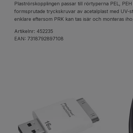
Plaströrskopplingen passar till rörtyperna PEL, P
formsprutade tryckskruvar av acetalplast med UV-stabil
enklare eftersom PRK kan tas isär och monteras iho
Artikelnr:
452235
EAN: 7318792897108