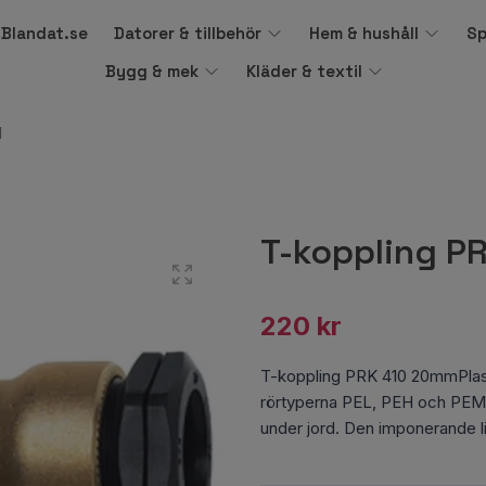
å Blandat.se
Datorer & tillbehör
Hem & hushåll
Sp
Bygg & mek
Kläder & textil
M
T-koppling P
220 kr
T-koppling PRK 410 20mmPlastr
rörtyperna PEL, PEH och PEM
under jord. Den imponerande l