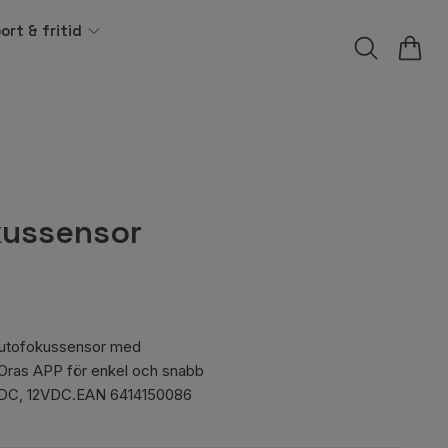
ort & fritid
kussensor
utofokussensor med
a Oras APP för enkel och snabb
 9VDC, 12VDC.EAN 6414150086