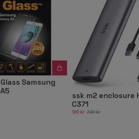
 Glass Samsung
 A5
ssk m2 enclosure 
C371
199 kr
249 kr