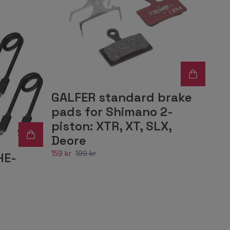
GALFER standard brake
pads for Shimano 2-
piston: XTR, XT, SLX,
Deore
159 kr
199 kr
HE-