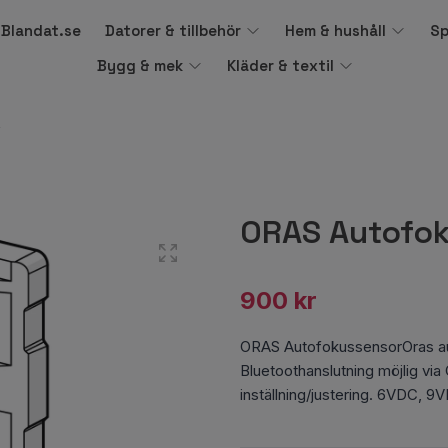
å Blandat.se
Datorer & tillbehör
Hem & hushåll
Sp
Bygg & mek
Kläder & textil
R
ORAS Autofo
900 kr
ORAS AutofokussensorOras a
Bluetoothanslutning möjlig vi
inställning/justering. 6VDC,