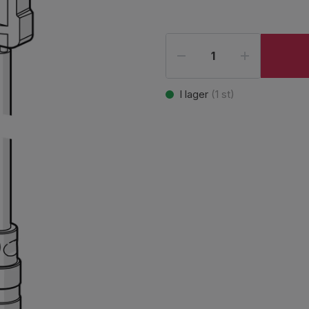
I lager
(
1
st)