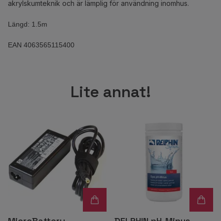
akrylskumteknik och är lämplig för användning inomhus.
Längd: 1.5m
EAN 4063565115400
Lite annat!
MicroBattery
DELPHIN pH-Minus