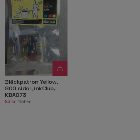
Bläckpatron Yellow,
800 sidor, inkClub,
KBA073
83 kr
104 kr