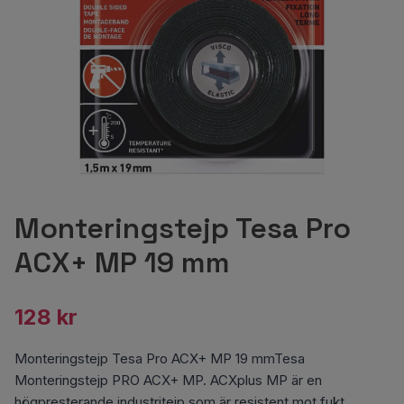
Monteringstejp Tesa Pro
ACX+ MP 19 mm
128 kr
Monteringstejp Tesa Pro ACX+ MP 19 mmTesa
Monteringstejp PRO ACX+ MP. ACXplus MP är en
högpresterande industritejp som är resistent mot fukt,