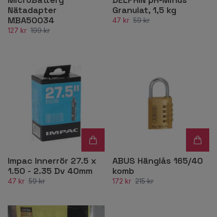
Nätadapter
Granulat, 1,5 kg
MBA50034
47 kr
59 kr
127 kr
199 kr
Impac Innerrör 27.5 x
ABUS Hänglås 165/40
1.50 - 2.35 Dv 40mm
komb
47 kr
59 kr
172 kr
215 kr