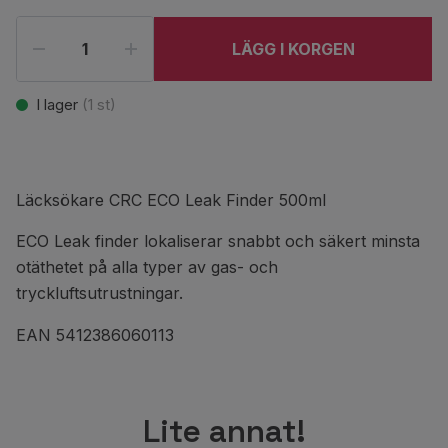
LÄGG I KORGEN
I lager
(
1
st)
Läcksökare CRC ECO Leak Finder 500ml
ECO Leak finder lokaliserar snabbt och säkert minsta
otäthetet på alla typer av gas- och
tryckluftsutrustningar.
EAN 5412386060113
Lite annat!